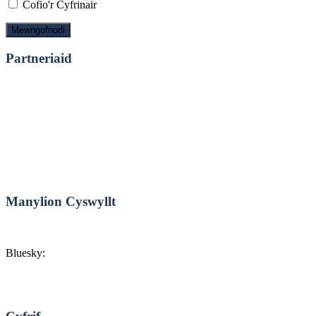
Cofio'r Cyfrinair
Partneriaid
Footer
Cyngor Sir Ynys Môn
Cyngor Gwynedd
Cyngor Bwrdeistref Sirol Conwy
Cyngor Sir Ddinbych
Cyngor Sir y Fflint
Cyngor Bwrdeistref Sirol Wrecsam
Bwrdd Iechyd Prifysgol Betsi Cadwaladr (BIPBC)
Iechyd Cyhoeddus Cymru
Manylion Cyswyllt
Cysylltwch â ni
Bluesky:
@hcargc.bsky.social
Datganiad hygyrchedd