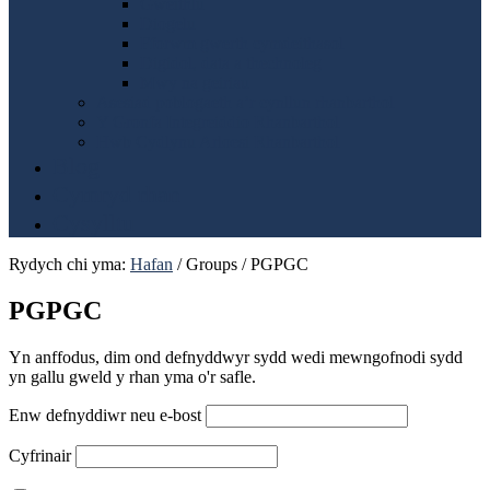
Gweithlu
Diogelu
Fforwm gwerth cymdeithasol
Digidol, data a thechnoleg
Mwy na geiriau
Asesiad poblogaeth a’r cynllun rhanbarthol
Y Gronfa Integreiddio Rhanbarthol
Hwb Cydlynu Arloesi Rhanbarthol
Blog
Cymryd rhan
Cysylltu
Rydych chi yma:
Hafan
/
Groups
/
PGPGC
PGPGC
Yn anffodus, dim ond defnyddwyr sydd wedi mewngofnodi sydd
yn gallu gweld y rhan yma o'r safle.
Enw defnyddiwr neu e-bost
Cyfrinair