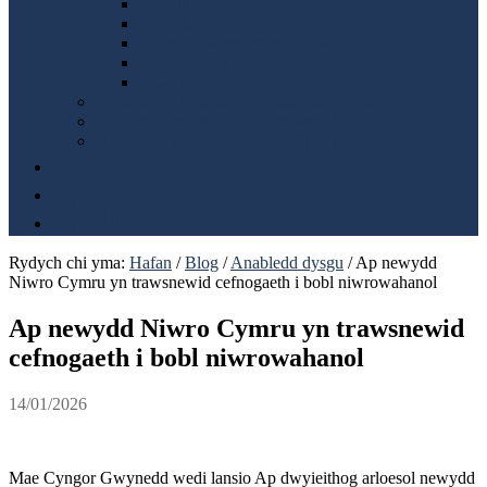
Gweithlu
Diogelu
Fforwm gwerth cymdeithasol
Digidol, data a thechnoleg
Mwy na geiriau
Asesiad poblogaeth a’r cynllun rhanbarthol
Y Gronfa Integreiddio Rhanbarthol
Hwb Cydlynu Arloesi Rhanbarthol
Blog
Cymryd rhan
Cysylltu
Rydych chi yma:
Hafan
/
Blog
/
Anabledd dysgu
/
Ap newydd
Niwro Cymru yn trawsnewid cefnogaeth i bobl niwrowahanol
Ap newydd Niwro Cymru yn trawsnewid
cefnogaeth i bobl niwrowahanol
14/01/2026
Mae Cyngor Gwynedd wedi lansio Ap dwyieithog arloesol newydd