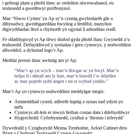
i gefnogi plant a phobl ifanc ac oedolion niwrowahanol, eu
teuluoedd a gweithwyr proffesiynol.
Mae ‘Niwro Cymru’ yn Ap sy’n cynnig gwybodaeth glir a
dibynadwy, gweithgareddau hwyliog a lleddfol, manylion
digwyddiadau lleol a chymorth yn ogystal â adnoddau eraill.
Fe ddatblygwyd yr Ap drwy drafod gyda phobl ifanc Gwynedd a’u
teuluoedd. Defnyddiwyd y syniadau i greu cynnwys, y nodweddion
allweddol, a dyluniad logo’r Ap.
Meddai person ifanc awtistig am yr Ap:
“Mae’r ap yn wych – mae’n lliwgar ac yn hwyl. Mae’n
helpu fi i ddeall am fy hun, mae’n hawdd i’w ddarllen
ac mae popeth sydd angen i mi ei wybod ynddo.”
Mae’r Ap yn cynnwys nodweddion meddylgar megis:
Animeiddiad cynnil, adborth haptig a synau nad ydynt yn
tarfu
Cynnwys all-lein er mwyn lleihau costau data i ddefnyddwyr
Hygyrchedd: Cyferbynnedd, cynllun a ‘thestun i leferydd’
Dywedodd y Cynghorydd Menna Trenholme, Aelod Cabinet dros
Blant a Chefnogi Teuluoedd Cyngor Gwynedd: