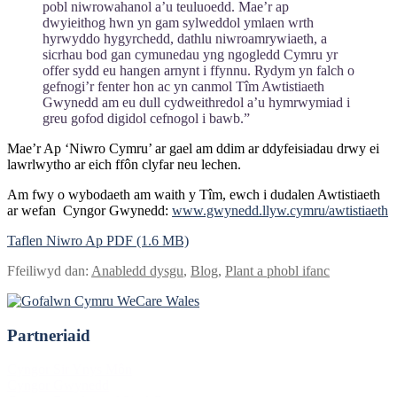
pobl niwrowahanol a’u teuluoedd. Mae’r ap
dwyieithog hwn yn gam sylweddol ymlaen wrth
hyrwyddo hygyrchedd, dathlu niwroamrywiaeth, a
sicrhau bod gan cymunedau yng ngogledd Cymru yr
offer sydd eu hangen arnynt i ffynnu. Rydym yn falch o
gefnogi’r fenter hon ac yn canmol Tîm Awtistiaeth
Gwynedd am eu dull cydweithredol a’u hymrwymiad i
greu gofod digidol cefnogol i bawb.”
Mae’r Ap ‘Niwro Cymru’ ar gael am ddim ar ddyfeisiadau drwy ei
lawrlwytho ar eich ffôn clyfar neu lechen.
Am fwy o wybodaeth am waith y Tîm, ewch i dudalen Awtistiaeth
ar wefan Cyngor Gwynedd:
www.gwynedd.llyw.cymru/awtistiaeth
Taflen Niwro Ap PDF
Ffeiliwyd dan:
Anabledd dysgu
,
Blog
,
Plant a phobl ifanc
Partneriaid
Footer
Cyngor Sir Ynys Môn
Cyngor Gwynedd