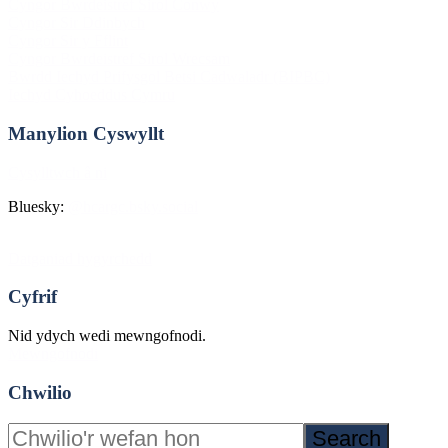
Cyngor Bwrdeistref Sirol Conwy
Cyngor Sir Ddinbych
Cyngor Sir y Fflint
Cyngor Bwrdeistref Sirol Wrecsam
Bwrdd Iechyd Prifysgol Betsi Cadwaladr (BIPBC)
Iechyd Cyhoeddus Cymru
Manylion Cyswyllt
Cysylltwch â ni
Bluesky:
@hcargc.bsky.social
Datganiad hygyrchedd
Cyfrif
Nid ydych wedi mewngofnodi.
Mewngofnodi
Chwilio
Search