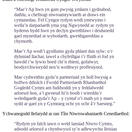
“Mae’r Ap hwn yn gam pwysig ymlaen i gydnabod,
dathlu, a chefnogi niwroamrywiaeth ar draws ein
cymunedau. Fel Cyngor rydym wedi ymrwymo i
wella’n darpariaeth yma yng Ngwynedd ac rydym yn
hyderus bydd hwn yn declyn gwerthfawr i deuluoedd
gael mynediad at wybodaeth, gweithgareddau a
chymorth.
Mae’r Ap wedi’i gynllunio gyda phlant dan sylw; o’r
dyluniad llachar, tawel a chyfeillgar i’r ffaith ei fod yn
hawdd i’w lywio boed chi’n rhieni, gofalwyr,
brodyr/chwiorydd neu’n weithwyr proffesiynol.
Mae cydweithio gyda’n partneriaid yn holl bwysig a
hoffwn ddiolch i Fwrdd Partneriaeth Rhanbarthol
Gogledd Cymru am fuddsoddi yn y feddalwedd
arloesol hon, a’i gwneud hi’n bosib i wireddu’r
weledigaeth gyda’r Ap – y cyntaf o’i math yn y maes
sydd ar gael yn y Gymraeg ochr yn ochr â’r Saesneg.”
Ychwanegodd llefarydd ar ran Tîm Niwrowahaniaeth Cenedlaethol:
“Rydym yn falch iawn o weld lansiad Niwro Cymru,
adnodd arloesol a chynhwysol sy’n adlewyrchu lleisiau