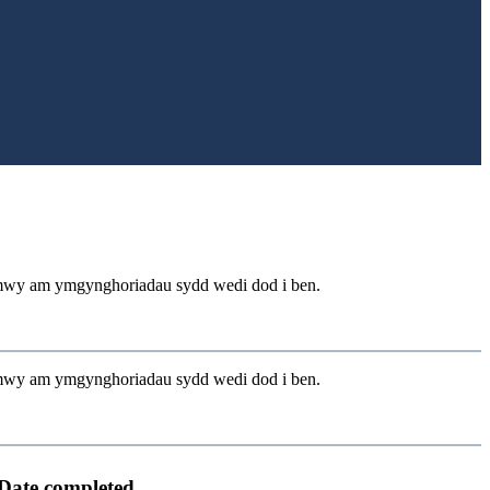
u mwy am ymgynghoriadau sydd wedi dod i ben.
u mwy am ymgynghoriadau sydd wedi dod i ben.
Date completed