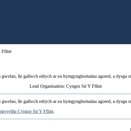
Fflint
eu gwefan, lle gallwch edrych ar eu hymgynghoriadau agored, a dysg
Lead Organisation: Cyngor Sir Y Fflint
eu gwefan, lle gallwch edrych ar eu hymgynghoriadau agored, a dysg
gysylltu Cyngor Sir Y Fflint
.