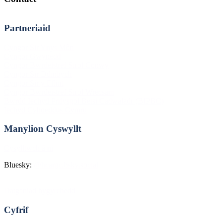
Partneriaid
Footer
Cyngor Sir Ynys Môn
Cyngor Gwynedd
Cyngor Bwrdeistref Sirol Conwy
Cyngor Sir Ddinbych
Cyngor Sir y Fflint
Cyngor Bwrdeistref Sirol Wrecsam
Bwrdd Iechyd Prifysgol Betsi Cadwaladr (BIPBC)
Iechyd Cyhoeddus Cymru
Manylion Cyswyllt
Cysylltwch â ni
Bluesky:
@hcargc.bsky.social
Datganiad hygyrchedd
Cyfrif