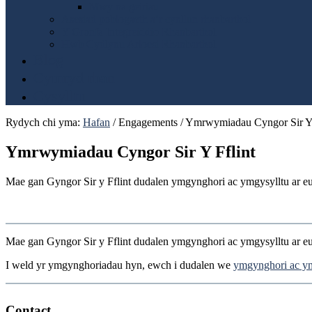
Mwy na geiriau
Asesiad poblogaeth a’r cynllun rhanbarthol
Y Gronfa Integreiddio Rhanbarthol
Hwb Cydlynu Arloesi Rhanbarthol
Blog
Cymryd rhan
Cysylltu
Rydych chi yma:
Hafan
/
Engagements
/
Ymrwymiadau Cyngor Sir Y 
Ymrwymiadau Cyngor Sir Y Fflint
Mae gan Gyngor Sir y Fflint dudalen ymgynghori ac ymgysylltu ar 
Mae gan Gyngor Sir y Fflint dudalen ymgynghori ac ymgysylltu ar 
I weld yr ymgynghoriadau hyn, ewch i dudalen we
ymgynghori ac ym
Contact