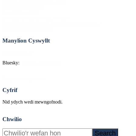
Cyngor Bwrdeistref Sirol Conwy
Cyngor Sir Ddinbych
Cyngor Sir y Fflint
Cyngor Bwrdeistref Sirol Wrecsam
Bwrdd Iechyd Prifysgol Betsi Cadwaladr (BIPBC)
Iechyd Cyhoeddus Cymru
Manylion Cyswyllt
Cysylltwch â ni
Bluesky:
@hcargc.bsky.social
Datganiad hygyrchedd
Cyfrif
Nid ydych wedi mewngofnodi.
Mewngofnodi
Chwilio
Search