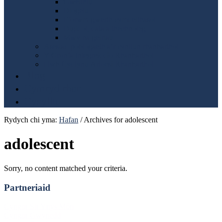
Gweithlu
Diogelu
Fforwm gwerth cymdeithasol
Digidol, data a thechnoleg
Mwy na geiriau
Asesiad poblogaeth a’r cynllun rhanbarthol
Y Gronfa Integreiddio Rhanbarthol
Hwb Cydlynu Arloesi Rhanbarthol
Blog
Cymryd rhan
Cysylltu
Rydych chi yma:
Hafan
/
Archives for adolescent
adolescent
Sorry, no content matched your criteria.
Partneriaid
Footer
Cyngor Sir Ynys Môn
Cyngor Gwynedd