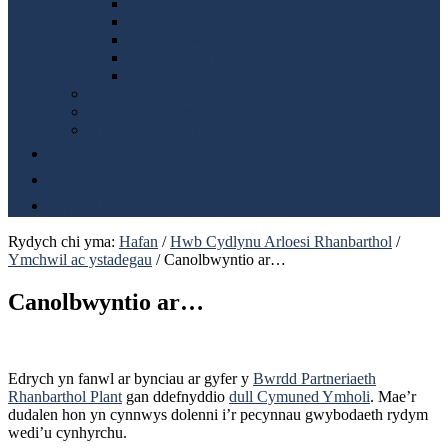
Gweithlu
Diogelu
Fforwm gwerth cymdeithasol
Digidol, data a thechnoleg
Mwy na geiriau
Asesiad poblogaeth a’r cynllun rhanbarthol
Y Gronfa Integreiddio Rhanbarthol
Hwb Cydlynu Arloesi Rhanbarthol
Blog
Cymryd rhan
Cysylltu
Rydych chi yma:
Hafan
/
Hwb Cydlynu Arloesi Rhanbarthol
/
Ymchwil ac ystadegau
/
Canolbwyntio ar…
Canolbwyntio ar…
Edrych yn fanwl ar bynciau ar gyfer y
Bwrdd Partneriaeth
Rhanbarthol Plant
gan ddefnyddio
dull Cymuned Ymholi
. Mae’r
dudalen hon yn cynnwys dolenni i’r pecynnau gwybodaeth rydym
wedi’u cynhyrchu.