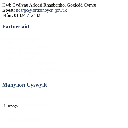
Hwb Cydlynu Arloesi Rhanbarthol Gogledd Cymru
Ebost:
hcargc@sirddinbych.gov.uk
Ffôn:
01824 712432
Partneriaid
Footer
Cyngor Sir Ynys Môn
Cyngor Gwynedd
Cyngor Bwrdeistref Sirol Conwy
Cyngor Sir Ddinbych
Cyngor Sir y Fflint
Cyngor Bwrdeistref Sirol Wrecsam
Bwrdd Iechyd Prifysgol Betsi Cadwaladr (BIPBC)
Iechyd Cyhoeddus Cymru
Manylion Cyswyllt
Cysylltwch â ni
Bluesky:
@hcargc.bsky.social
Datganiad hygyrchedd