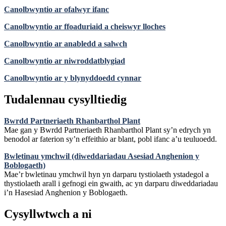
Canolbwyntio ar ofalwyr ifanc
Canolbwyntio ar ffoaduriaid a cheiswyr lloches
Canolbwyntio ar anabledd a salwch
Canolbwyntio ar niwroddatblygiad
Canolbwyntio ar y blynyddoedd cynnar
Tudalennau cysylltiedig
Bwrdd Partneriaeth Rhanbarthol Plant
Mae gan y Bwrdd Partneriaeth Rhanbarthol Plant sy’n edrych yn
benodol ar faterion sy’n effeithio ar blant, pobl ifanc a’u teuluoedd.
Bwletinau ymchwil (diweddariadau Asesiad Anghenion y
Boblogaeth)
Mae’r bwletinau ymchwil hyn yn darparu tystiolaeth ystadegol a
thystiolaeth arall i gefnogi ein gwaith, ac yn darparu diweddariadau
i’n Hasesiad Anghenion y Boblogaeth.
Cysyllwtwch a ni